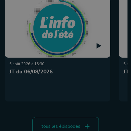
6 août 2026 à 18:30
5 ao
JT du 06/08/2026
JT
tous les épispodes