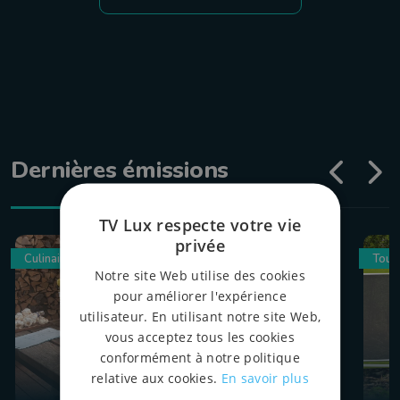
Dernières émissions
TV Lux respecte votre vie
privée
Culinaire
Tour
Notre site Web utilise des cookies
pour améliorer l'expérience
utilisateur. En utilisant notre site Web,
vous acceptez tous les cookies
conformément à notre politique
relative aux cookies.
En savoir plus