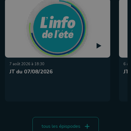
7 août 2026 à 18:30
6 ao
JT du 07/08/2026
JT
tous les épispodes