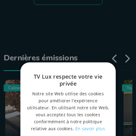
Dernières émissions
TV Lux respecte votre vie
privée
Culinaire
Tour
Notre site Web utilise des cookies
pour améliorer l'expérience
utilisateur. En utilisant notre site Web,
vous acceptez tous les cookies
conformément à notre politique
relative aux cookies.
En savoir plus