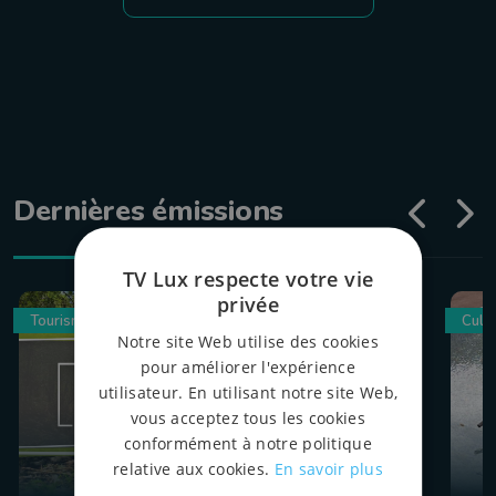
Dernières émissions
TV Lux respecte votre vie
privée
Tourisme
Culin
Notre site Web utilise des cookies
pour améliorer l'expérience
utilisateur. En utilisant notre site Web,
vous acceptez tous les cookies
conformément à notre politique
relative aux cookies.
En savoir plus