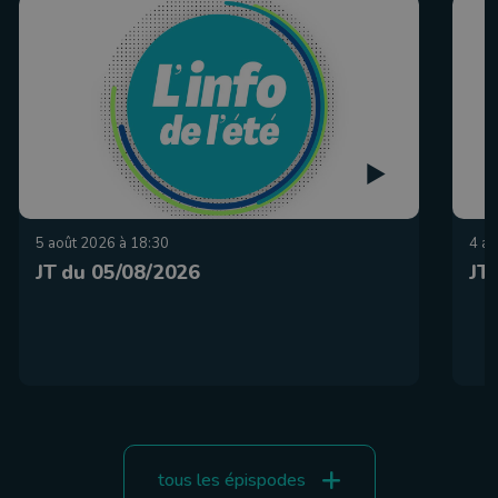
5 août 2026 à 18:30
4 ao
JT du 05/08/2026
JT
tous les épispodes