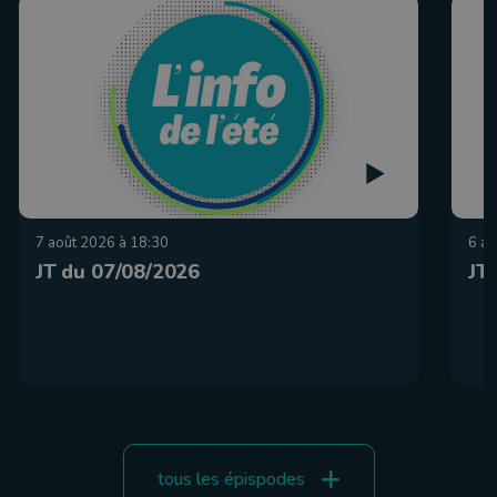
7 août 2026 à 18:30
6 ao
JT du 07/08/2026
JT
tous les épispodes