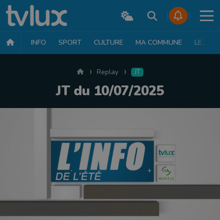
INFO
SPORT
CULTURE
MA COMMUNE
LE JT
Accueil
Replay
JT
JT du 10/07/2025