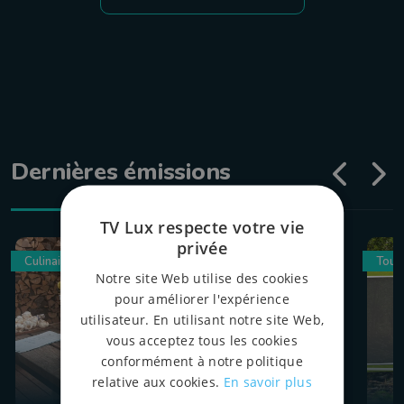
Dernières émissions
TV Lux respecte votre vie
privée
Culinaire
Tour
Notre site Web utilise des cookies
pour améliorer l'expérience
utilisateur. En utilisant notre site Web,
vous acceptez tous les cookies
conformément à notre politique
relative aux cookies.
En savoir plus