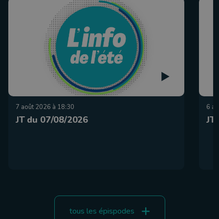
7 août 2026 à 18:30
6 ao
JT du 07/08/2026
JT
tous les épispodes