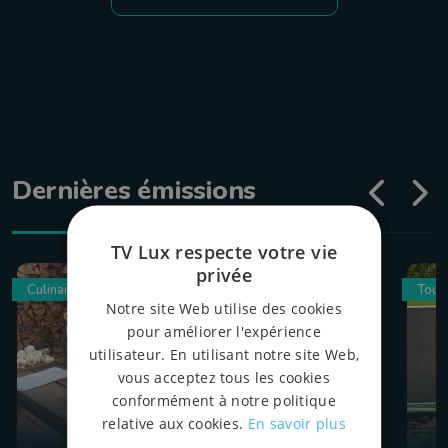
Dernières émissions
TV Lux respecte votre vie
privée
Culinaire
Tour
Notre site Web utilise des cookies
pour améliorer l'expérience
utilisateur. En utilisant notre site Web,
vous acceptez tous les cookies
conformément à notre politique
relative aux cookies.
En savoir plus