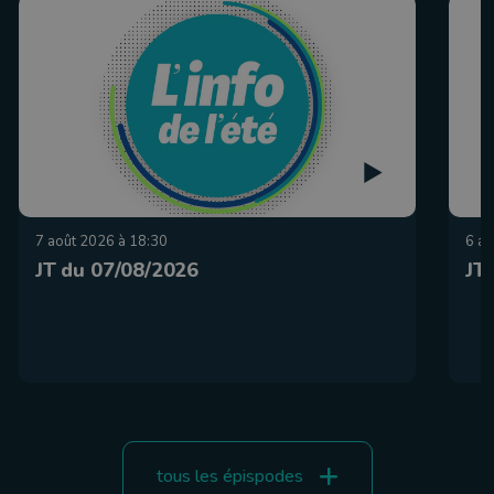
7 août 2026 à 18:30
6 ao
JT du 07/08/2026
JT
tous les épispodes