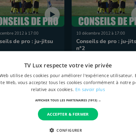
cembre 2012 à 17:00
10 décembre 2012 à 17:00
eils de pro : ju-jitsu
Conseils de pro : ju-jit
n°2
TV Lux respecte votre vie privée
Web utilise des cookies pour améliorer l'expérience utilisateur. 
ite Web, vous acceptez tous les cookies conformément à notre p
relative aux cookies.
En savoir plus
AFFICHER TOUS LES PARTENAIRES
(1913) →
ACCEPTER & FERMER
vembre 2012 à 17:00
12 novembre 2012 à 17:00
CONFIGURER
seils de pro : hockey
Conseils de pro : hock