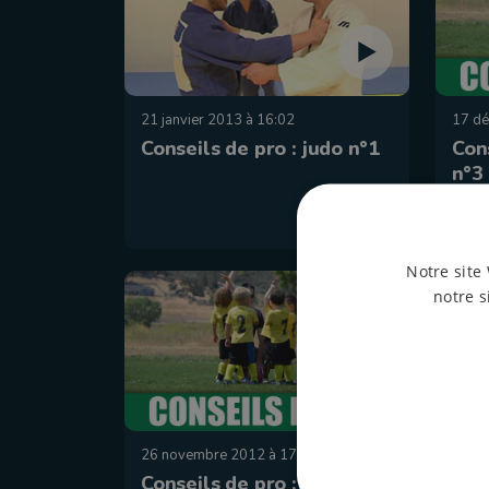
21 janvier 2013 à 16:02
17 dé
Conseils de pro : judo n°1
Cons
n°3
Notre site 
notre s
26 novembre 2012 à 17:00
19 no
Conseils de pro : hockey
Con