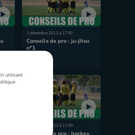
3 décembre 2012 à 17:00
su
Conseils de pro : ju-jitsu
n°1
En utilisant
olitique
5 novembre 2012 à 17:00
ey
Conseils de pro : hockey