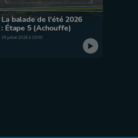
Le Jo
La balade de l'été 2026
2026 
: Étape 5 (Achouffe)
dima
29 juillet 2026 à 19:00
26 juillet