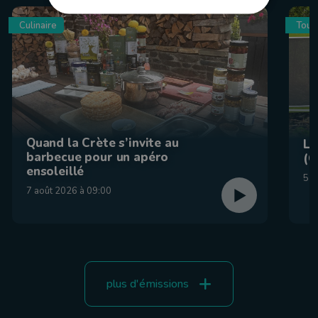
Culinaire
Tour
Quand la Crète s’invite au
La
barbecue pour un apéro
(C
ensoleillé
5 a
7 août 2026 à 09:00
plus d'émissions