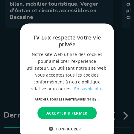
bilan, mobilier touristique, Verger
cu
d'Antan et circuits accessibles en
pl
Becasine
ca
TV Lux respecte votre vie
privée
tous les épispodes
Notre site Web utilise des cookies
pour améliorer l'expérience
utilisateur. En utilisant notre site Web,
vous acceptez tous les cookies
conformément à notre politique
relative aux cookies.
En savoir plus
AFFICHER TOUS LES PARTENAIRES
(1913) →
Dernières émissions
ACCEPTER & FERMER
CONFIGURER