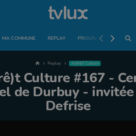
MA COMMUNE
REPLAY
PROGRAMME TV
PO
Accueil
Replay
Ar(rê)t Culture
rê)t Culture #167 - Ce
el de Durbuy - invité
Defrise