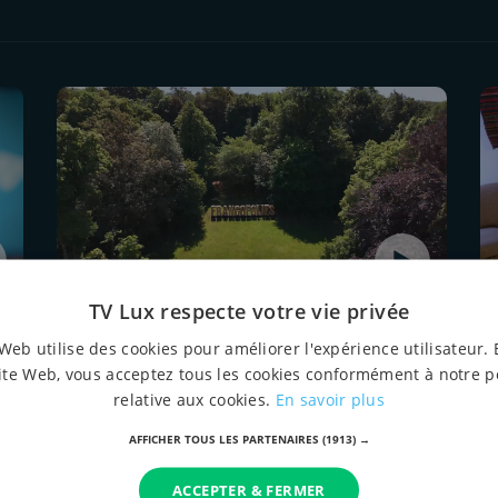
TV Lux respecte votre vie privée
3 juin 2026 à 10:10
Web utilise des cookies pour améliorer l'expérience utilisateur. 
Ar(rê)t culture #182 : Francofolies
ite Web, vous acceptez tous les cookies conformément à notre p
de Esch-sur-Alzette - invités Marcy
relative aux cookies.
En savoir plus
et Dori
AFFICHER TOUS LES PARTENAIRES
(1913) →
ACCEPTER & FERMER