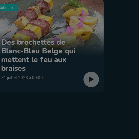
ulinaire
Tourisme
Des brochettes de
Blanc-Bleu Belge qui
La ba
mettent le feu aux
: Éta
braises
29 juillet
31 juillet 2026 à 09:00