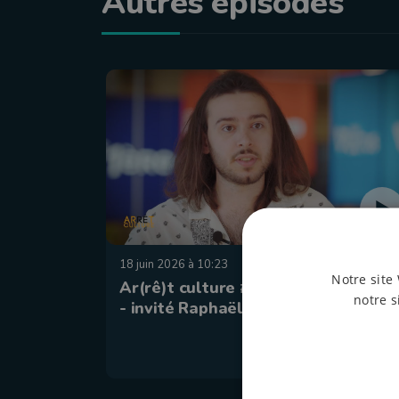
Autres épisodes
18 juin 2026 à 10:23
Notre site 
Ar(rê)t culture #183 - Baudet'stival
notre s
- invité Raphaël Rufo (The Flynts)