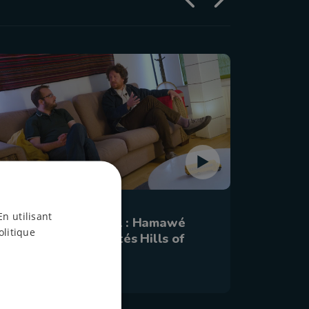
20 mai 2026 à 10:17
5 mai 2026
En utilisant
Ar(rê)t culture #181 : Hamawé
Ar(rê)t
olitique
Roots Festival - invités Hills of
Gaume -
Belgium