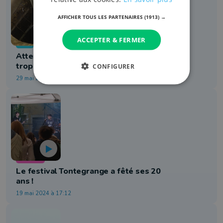
AFFICHER TOUS LES PARTENAIRES
(1913) →
ACCEPTER & FERMER
Info
Attert : un puits fermé suite à une
trop forte concentration de PFAS
CONFIGURER
29 mai 2024 à 17:37
Théâtre
Le festival Tontegrange a fêté ses 20
ans !
19 mai 2024 à 17:12