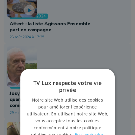
Communales 2024
Attert : la liste Agissons Ensemble
part en campagne
28 août 2024 à 17:25
TV Lux respecte votre vie
Communales 2024
privée
Josy Arens maintient le suspense
quant à sa candidature aux
Notre site Web utilise des cookies
communales
pour améliorer l'expérience
29 mai 2024 à 18:26
utilisateur. En utilisant notre site Web,
vous acceptez tous les cookies
conformément à notre politique
relative aux cookies.
En savoir plus