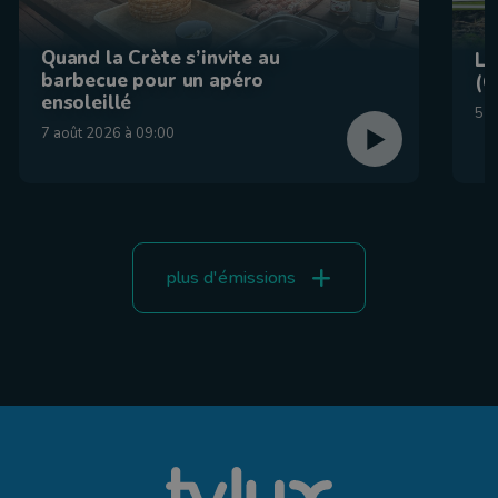
Quand la Crète s’invite au
La
barbecue pour un apéro
(C
ensoleillé
5 a
7 août 2026 à 09:00
plus d'émissions