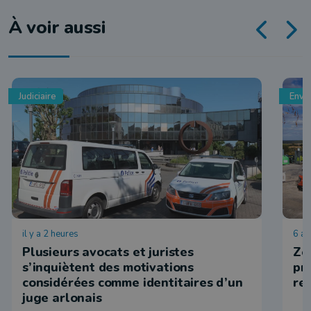
À voir aussi
Judiciaire
Envi
il y a 2 heures
6 ao
Plusieurs avocats et juristes
Zo
s’inquiètent des motivations
pr
considérées comme identitaires d’un
re
juge arlonais