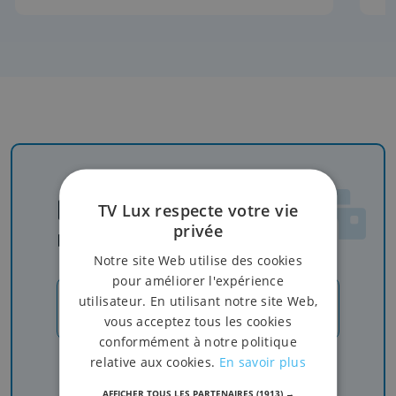
Newsletter
TV Lux respecte votre vie
privée
Rejoignez-nous
Notre site Web utilise des cookies
pour améliorer l'expérience
utilisateur. En utilisant notre site Web,
JE M'INSCRIS
vous acceptez tous les cookies
conformément à notre politique
relative aux cookies.
En savoir plus
Recevez nos newsletters pour ne rien manquer
de l'info, du sport et de nos émissions
AFFICHER TOUS LES PARTENAIRES
(1913) →