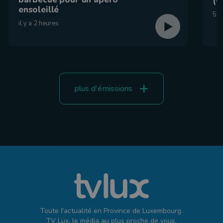
(C
ensoleillé
5 a
il y a 2 heures
plus d'émissions
Toute l'actualité en Province de Luxembourg.
TV Lux, le média au plus proche de vous.