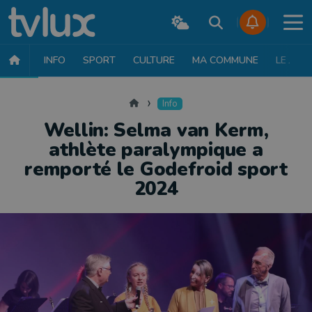
INFO
SPORT
CULTURE
MA COMMUNE
LE JT
INFO
FAITS DIVERS
POLITIQUE
SOCIÉTÉ
MOBILITÉ
SAN
Accueil
Info
Wellin: Selma van Kerm,
athlète paralympique a
remporté le Godefroid sport
2024