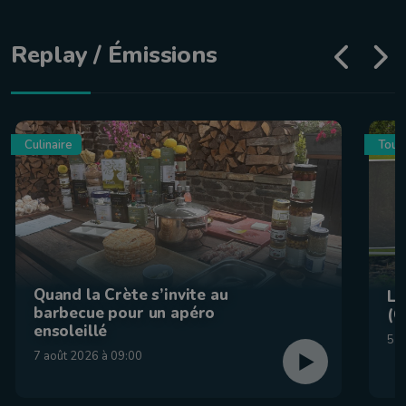
Replay / Émissions
Culinaire
Tour
Quand la Crète s’invite au
La
barbecue pour un apéro
(C
ensoleillé
5 a
7 août 2026 à 09:00