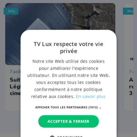
Info
Mobi
TV Lux respecte votre vie
privée
Notre site Web utilise des cookies
pour améliorer l'expérience
7 août 2026 à 16:21
7 ao
utilisateur. En utilisant notre site Web,
Suite à des vols, la commune de
Ar
vous acceptez tous les cookies
Léglise coupe les robinets des
ro
conformément à notre politique
cimetières
31
relative aux cookies.
En savoir plus
AFFICHER TOUS LES PARTENAIRES
(1913) →
ACCEPTER & FERMER