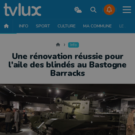
INFO
SPORT
CULTURE
MA COMMUNE
LE JT
INFO
FAITS DIVERS
POLITIQUE
SOCIÉTÉ
MOBILITÉ
SAN
Accueil
Info
Une rénovation réussie pour
l'aile des blindés au Bastogne
Barracks