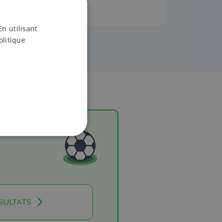
En utilisant
olitique
SULTATS