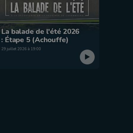
Le Jo
La balade de l'été 2026
2026 
: Étape 5 (Achouffe)
dima
29 juillet 2026 à 19:00
26 juillet