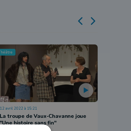
Théâtre
Théâtre
12 avril 2022 à 15:21
23 mai 202
La troupe de Vaux-Chavanne joue
"On ne 
"Une histoire sans fin"
lecture
goût