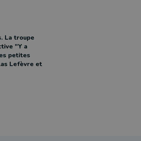
s. La troupe
tive "Y a
les petites
las Lefèvre et