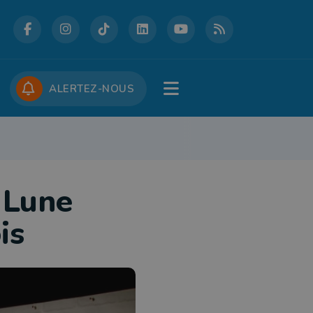
DCASTS
CONCOURS
JOBS
ALERTEZ-NOUS
RE
PATRIMOINE
DÉFENSE
FOLKLORE
JEUNESSE
TOURISME
 Lune
is