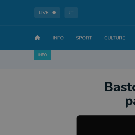
LIVE
JT
INFO
SPORT
CULTURE
INFO
FAITS DIVERS
POLITIQUE
SOCIÉTÉ
Bast
p