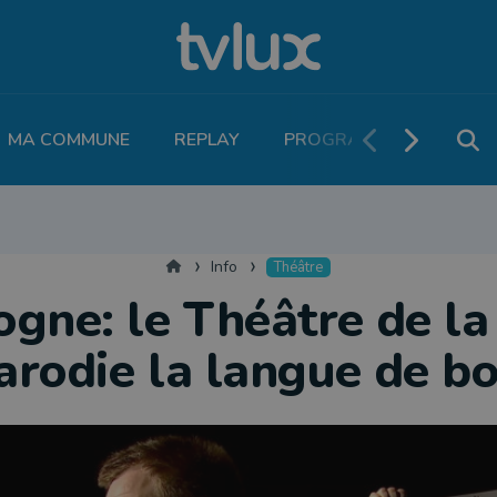
MA COMMUNE
REPLAY
PROGRAMME TV
PO
MOBILITÉ
SANTÉ
VIVALIA
ECONOMIE
AGRICULTURE
NATU
Accueil
Info
Théâtre
ogne: le Théâtre de la
arodie la langue de bo