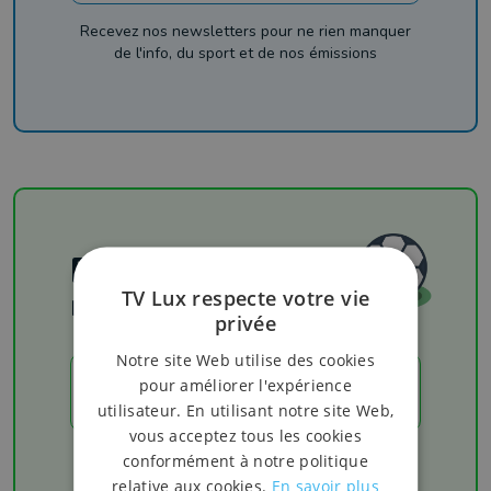
Recevez nos newsletters pour ne rien manquer
de l'info, du sport et de nos émissions
Football
TV Lux respecte votre vie
Les résultats
privée
Notre site Web utilise des cookies
pour améliorer l'expérience
LES RÉSULTATS
utilisateur. En utilisant notre site Web,
vous acceptez tous les cookies
Chaque week-end retrouvez les derniers
conformément à notre politique
résultats de votre équipe favorite
relative aux cookies.
En savoir plus