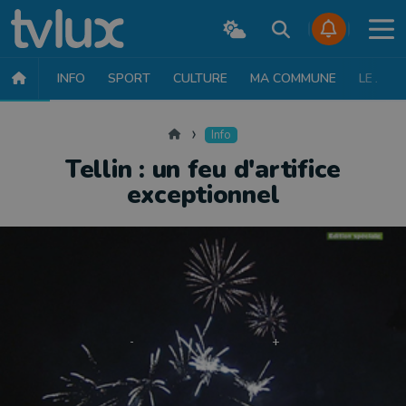
INFO
SPORT
CULTURE
MA COMMUNE
LE JT
INFO
FAITS DIVERS
POLITIQUE
SOCIÉTÉ
MOBILITÉ
SAN
Accueil
Info
Tellin : un feu d'artifice
exceptionnel