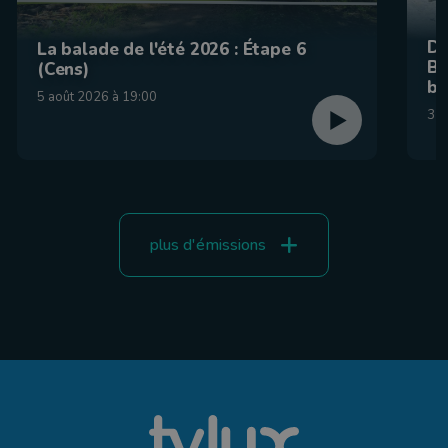
De
La balade de l'été 2026 : Étape 6
Be
(Cens)
br
5 août 2026 à 19:00
31 
plus d'émissions