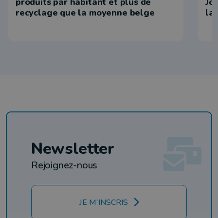
produits par habitant et plus de
Jo
recyclage que la moyenne belge
la
Newsletter
Rejoignez-nous
JE M'INSCRIS