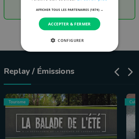
AFFICHER TOUS LES PARTENAIRES
(1874) →
ACCEPTER & FERMER
CONFIGURER
Replay / Émissions
Tourisme
Culin