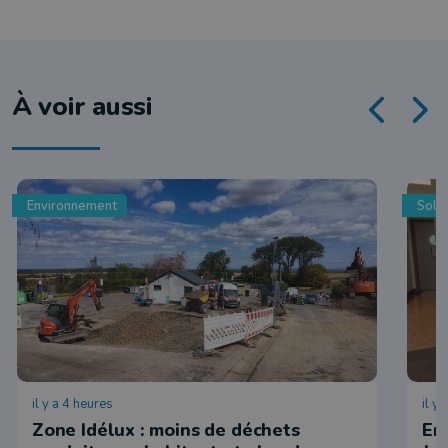
À voir aussi
Environnement
Solid
il y a 4 heures
il y
Zone Idélux : moins de déchets
En 