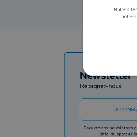
Notre site 
notre s
Newsletter
Rejoignez-nous
JE M'INSC
Recevez nos newsletters p
l'info, du sport et 