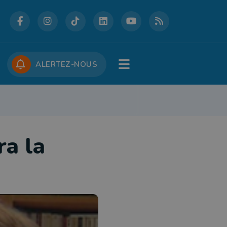
DCASTS
CONCOURS
JOBS
ALERTEZ-NOUS
RE
PATRIMOINE
DÉFENSE
FOLKLORE
JEUNESSE
TOURISME
ra la