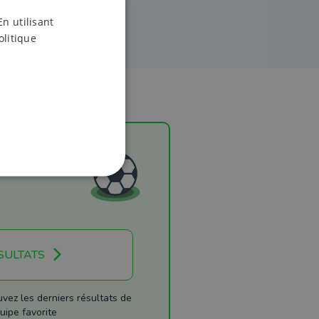
En utilisant
olitique
SULTATS
ez les derniers résultats de
uipe favorite