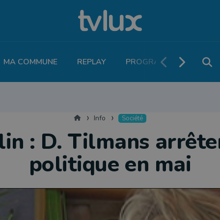
MA COMMUNE
REPLAY
PROGRAMME TV
PO
MOBILITÉ
SANTÉ
VIVALIA
ECONOMIE
AGRICULTURE
NATU
Accueil
Info
Société
in : D. Tilmans arrête
politique en mai