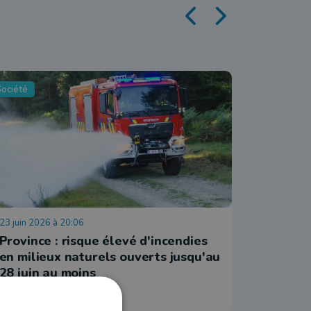
Société
Société
23 juin 2026 à 20:06
16 juin 202
Province : risque élevé d'incendies
Tutti Fr
en milieux naturels ouverts jusqu'au
sexe ?
28 juin au moins