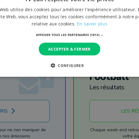
Web utilise des cookies pour améliorer l'expérience utilisateur. 
ite Web, vous acceptez tous les cookies conformément à notre p
relative aux cookies.
En savoir plus
AFFICHER TOUS LES PARTENAIRES
(1913) →
ACCEPTER & FERMER
CONFIGURER
Football
Les résultats
RIS
LES RÉ
our ne rien manquer de
Chaque week-end retrouv
de nos émissions
votre éq