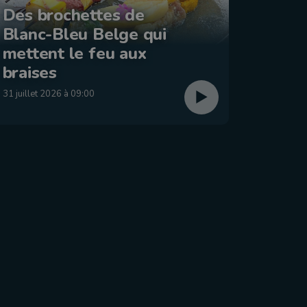
Des brochettes de
Blanc-Bleu Belge qui
La ba
mettent le feu aux
: Éta
braises
29 juillet
31 juillet 2026 à 09:00