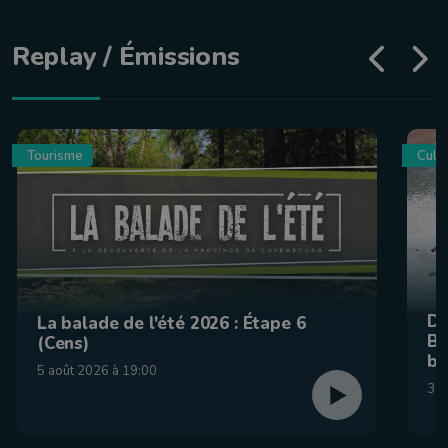
Replay / Émissions
Tourisme
Culin
De
La balade de l'été 2026 : Étape 6
Be
(Cens)
br
5 août 2026 à 19:00
31 