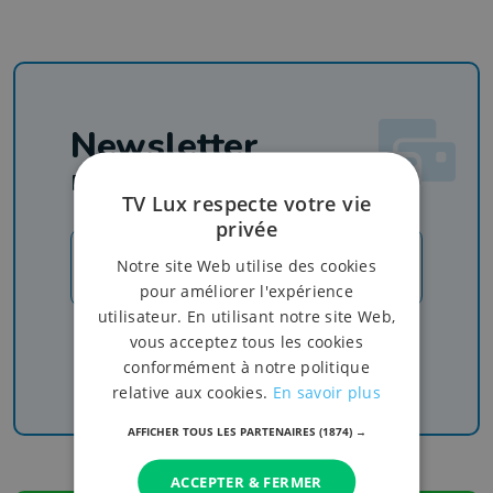
Newsletter
Rejoignez-nous
TV Lux respecte votre vie
privée
Notre site Web utilise des cookies
JE M'INSCRIS
pour améliorer l'expérience
utilisateur. En utilisant notre site Web,
Recevez nos newsletters pour ne rien manquer
vous acceptez tous les cookies
de l'info, du sport et de nos émissions
conformément à notre politique
relative aux cookies.
En savoir plus
AFFICHER TOUS LES PARTENAIRES
(1874) →
ACCEPTER & FERMER