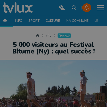
INFO
SPORT
CULTURE
MA COMMUNE
LE JT
INFO
FAITS DIVERS
POLITIQUE
SOCIÉTÉ
MOBILITÉ
SAN
Accueil
Info
Société
5 000 visiteurs au Festival
Bitume (Ny) : quel succès !