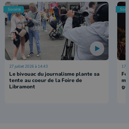
Société
Soci
27 juillet 2026 à 14:43
17 j
Le bivouac du journalisme plante sa
Fe
tente au coeur de la Foire de
ma
Libramont
go