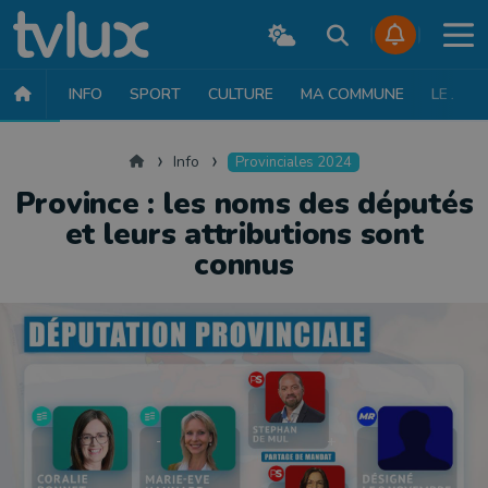
INFO
SPORT
CULTURE
MA COMMUNE
LE JT
INFO
FAITS DIVERS
POLITIQUE
SOCIÉTÉ
MOBILITÉ
SAN
Accueil
Info
Provinciales 2024
Province : les noms des députés
et leurs attributions sont
connus