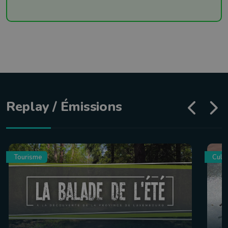
Replay / Émissions
Tourisme
Culin