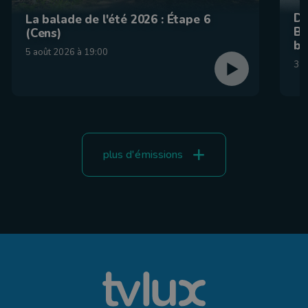
De
La balade de l'été 2026 : Étape 6
Be
(Cens)
br
5 août 2026 à 19:00
31 
plus d'émissions