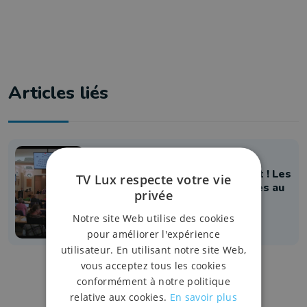
Articles liés
Provinciales 2024
Tripartite à la Province : c'est fait ! Les
TV Lux respecte votre vie
Engagés et PS ouvrent les portes au
privée
MR
Notre site Web utilise des cookies
21 octobre 2024 à 22:46
pour améliorer l'expérience
utilisateur. En utilisant notre site Web,
vous acceptez tous les cookies
conformément à notre politique
relative aux cookies.
En savoir plus