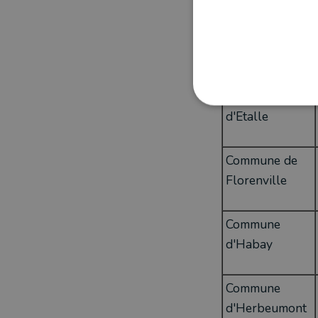
CPAS de Mons
Commune
d'Etalle
Commune de
Florenville
Commune
d'Habay
Commune
d'Herbeumont