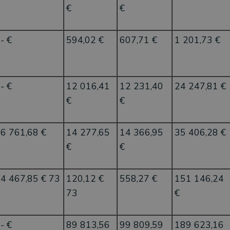
€
€
- €
594,02 €
607,71 €
1 201,73 €
- €
12 016,41
12 231,40
24 247,81 €
€
€
6 761,68 €
14 277,65
14 366,95
35 406,28 €
€
€
4 467,85 € 73
120,12 €
558,27 €
151 146,24
73
€
- €
89 813,56
99 809,59
189 623,16