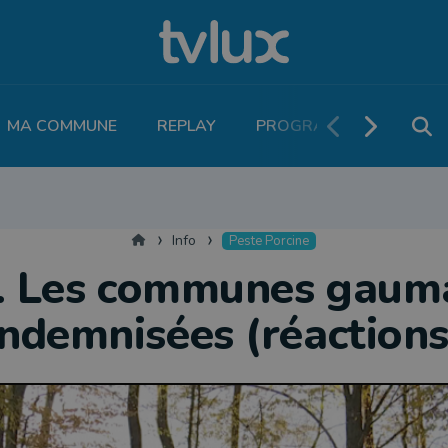
MA COMMUNE
REPLAY
PROGRAMME TV
PO
MOBILITÉ
SANTÉ
VIVALIA
ECONOMIE
AGRICULTURE
NATU
Accueil
Info
Peste Porcine
. Les communes gauma
indemnisées (réactions