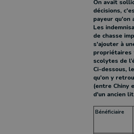
On avait soll
décisions, c'e
payeur qu'on a
Les indemnisa
de chasse imp
s'ajouter à u
propriétaires 
scolytes de l’
Ci-dessous, l
qu'on y retro
(entre Chiny e
d'un ancien l
Bénéficiaire