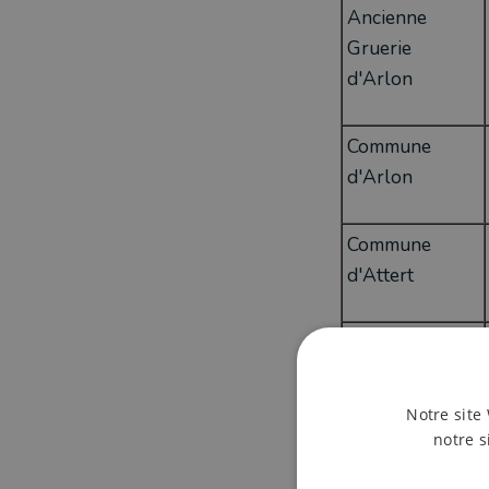
Ancienne
Gruerie
d'Arlon
Commune
d'Arlon
Commune
d'Attert
Commune
d'Aubange
Notre site 
Commune de
notre s
Chiny