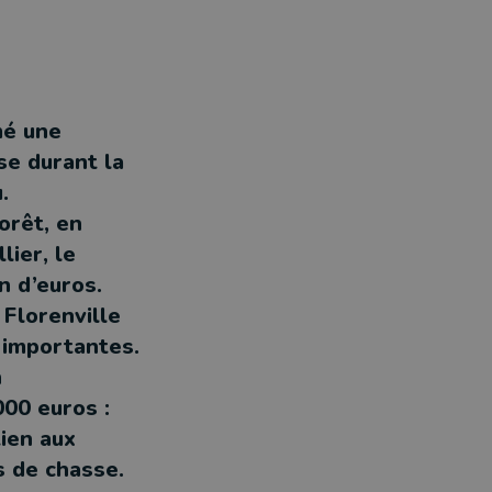
mé une
se durant la
.
orêt, en
lier, le
n d’euros.
 Florenville
s importantes.
n
00 euros :
ien aux
s de chasse.