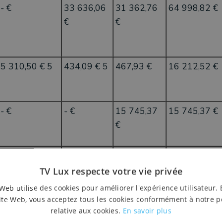
- €
33 636,06
31 362,76
64 998,82 €
€
€
5 310,50 € 5
434,09 € 5
467,93 €
16 212,52 €
- €
- €
15 745,37
15 745,37 €
€
3 204,85 €
13 763,60
13 849,88
30 818,32 €
€
€
TV Lux respecte votre vie privée
Web utilise des cookies pour améliorer l'expérience utilisateur. 
- €
24 865,45
5 284,40 €
30 149,84 €
ite Web, vous acceptez tous les cookies conformément à notre p
relative aux cookies.
En savoir plus
€