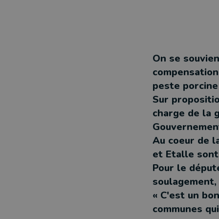
On se souvie
compensation 
peste porcine 
Sur propositio
charge de la g
Gouvernement 
Au coeur de l
et Etalle son
Pour le déput
soulagement, 
« C'est un bo
communes qui 