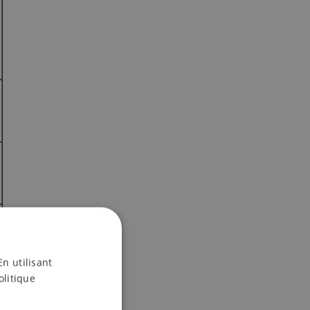
En utilisant
olitique