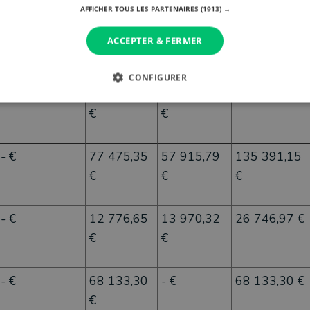
AFFICHER TOUS LES PARTENAIRES
(1913) →
- €
- €
26 906,25
26 906,25 €
ACCEPTER & FERMER
€
CONFIGURER
24 880,80 €
32 631,86
32 835,53
90 348,18 €
€
€
- €
77 475,35
57 915,79
135 391,15
€
€
€
- €
12 776,65
13 970,32
26 746,97 €
€
€
- €
68 133,30
- €
68 133,30 €
€