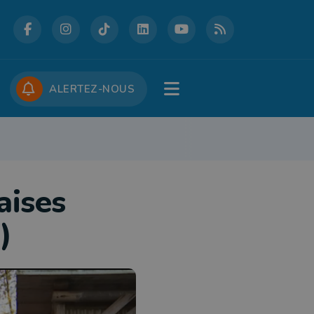
DCASTS
CONCOURS
JOBS
ALERTEZ-NOUS
RE
PATRIMOINE
DÉFENSE
FOLKLORE
JEUNESSE
TOURISME
ises
)