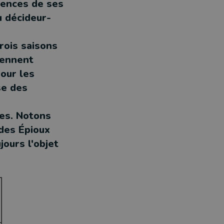
uences de ses
du décideur-
rois saisons
iennent
our les
se des
es. Notons
des Épioux
jours l'objet