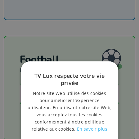
Football
Les résultats
TV Lux respecte votre vie
privée
Notre site Web utilise des cookies
LES RÉSULTATS
pour améliorer l'expérience
utilisateur. En utilisant notre site Web,
Chaque week-end retrouvez les derniers
vous acceptez tous les cookies
résultats de votre équipe favorite
conformément à notre politique
relative aux cookies.
En savoir plus