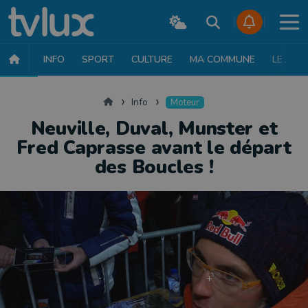
INFO
SPORT
CULTURE
MA COMMUNE
LE JT
INFO
FAITS DIVERS
POLITIQUE
SOCIÉTÉ
MOBILITÉ
SAN
Accueil
Info
Moteur
Neuville, Duval, Munster et
Fred Caprasse avant le départ
des Boucles !