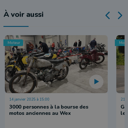
À voir aussi
Moteur
Mote
14 janvier 2025 à 15:00
21 j
3000 personnes à la bourse des
Go
motos anciennes au Wex
le