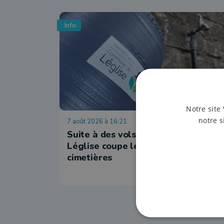
Info
Notre site 
notre s
7 août 2026 à 16:21
Suite à des vols, la commune de
Léglise coupe les robinets des
cimetières