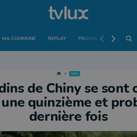
MA COMMUNE
REPLAY
PROGRAMME TV
PO
MOBILITÉ
SANTÉ
VIVALIA
ECONOMIE
AGRICULTURE
NATU
Accueil
Info
rdins de Chiny se sont 
 une quinzième et pro
dernière fois