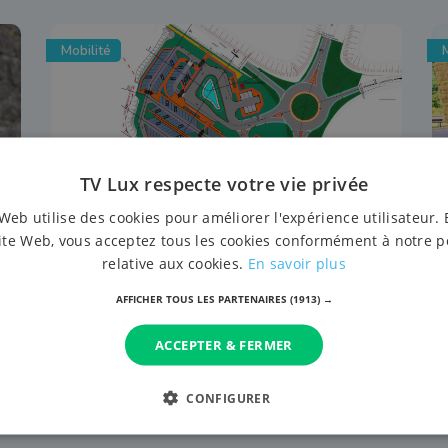
Mobilité
M
TV Lux respecte votre vie privée
Web utilise des cookies pour améliorer l'expérience utilisateur. 
ite Web, vous acceptez tous les cookies conformément à notre p
7 août 2026 à 15:50
relative aux cookies.
En savoir plus
Arlon : début des travaux pour un
rond-point et un parking à la sortie
AFFICHER TOUS LES PARTENAIRES
(1913) →
31 (Saint-Léger)
ACCEPTER & FERMER
CONFIGURER