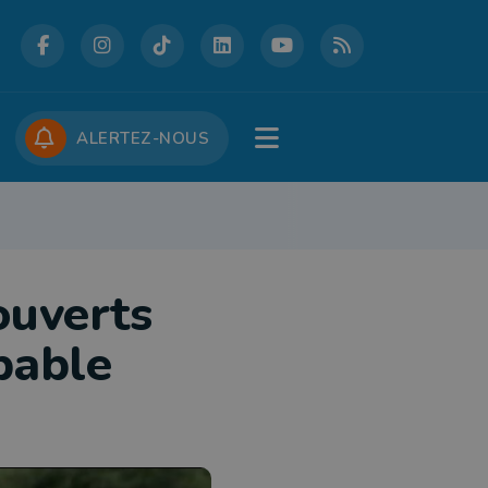
DCASTS
CONCOURS
JOBS
ALERTEZ-NOUS
RE
PATRIMOINE
DÉFENSE
FOLKLORE
JEUNESSE
TOURISME
ouverts
bable