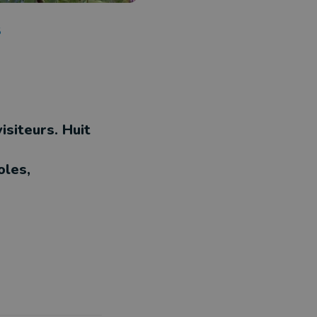
5
isiteurs. Huit
oles,