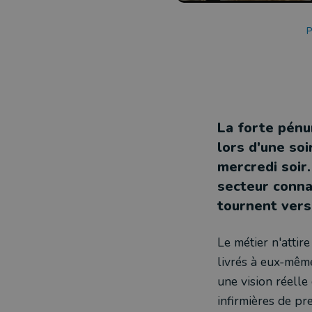
P
La forte pénur
lors d'une so
mercredi soir
secteur connai
tournent ver
Le métier n'attire
livrés à eux-même
une vision réelle 
infirmières de pr