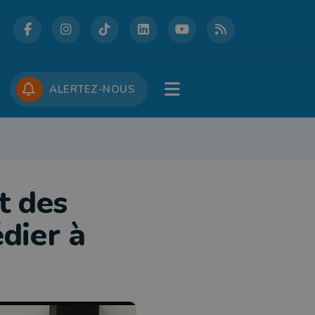
DCASTS
CONCOURS
JOBS
ALERTEZ-NOUS
RE
PATRIMOINE
DÉFENSE
FOLKLORE
JEUNESSE
TOURISME
t des
dier à