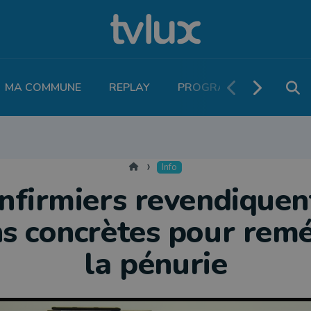
MA COMMUNE
REPLAY
PROGRAMME TV
PO
MOBILITÉ
SANTÉ
VIVALIA
ECONOMIE
AGRICULTURE
NATU
Accueil
Info
infirmiers revendiquen
ns concrètes pour remé
la pénurie