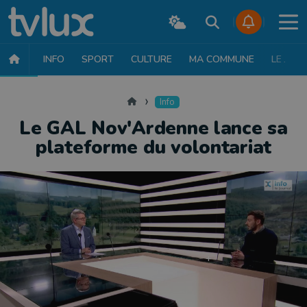
INFO
SPORT
CULTURE
MA COMMUNE
LE JT
INFO
FAITS DIVERS
POLITIQUE
SOCIÉTÉ
MOBILITÉ
SAN
Accueil
Info
Le GAL Nov'Ardenne lance sa
plateforme du volontariat