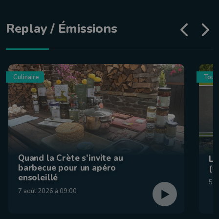
Replay / Émissions
Culinaire
Tour
Quand la Crète s’invite au
La
barbecue pour un apéro
(C
ensoleillé
5 a
7 août 2026 à 09:00