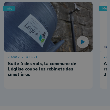
Info
Mobi
7 août 2026 à 16:21
7 ao
Suite à des vols, la commune de
Ar
Léglise coupe les robinets des
ro
cimetières
31