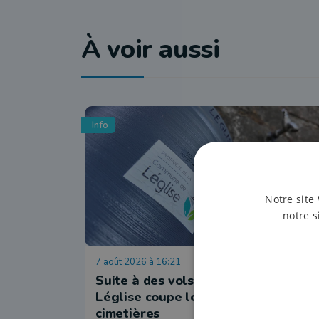
À voir aussi
Info
Notre site 
notre s
7 août 2026 à 16:21
Suite à des vols, la commune de
Léglise coupe les robinets des
cimetières