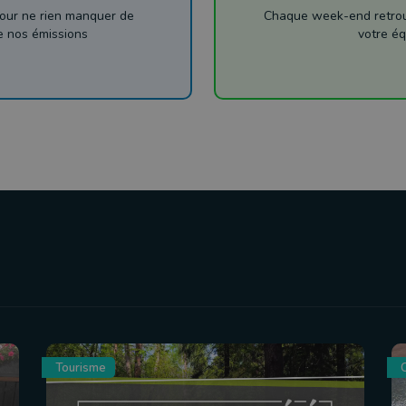
our ne rien manquer de
Chaque week-end retrouv
de nos émissions
votre éq
Tourisme
C