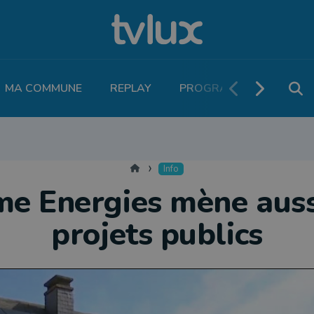
MA COMMUNE
REPLAY
PROGRAMME TV
PO
MOBILITÉ
SANTÉ
VIVALIA
ECONOMIE
AGRICULTURE
NATU
Accueil
Info
e Energies mène auss
projets publics