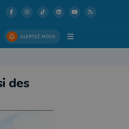
DCASTS
CONCOURS
JOBS
ALERTEZ-NOUS
RE
PATRIMOINE
DÉFENSE
FOLKLORE
JEUNESSE
TOURISME
i des