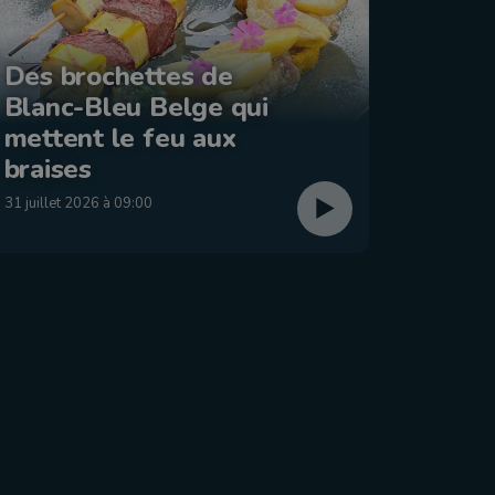
Des brochettes de
Blanc-Bleu Belge qui
La ba
mettent le feu aux
: Éta
braises
29 juillet
31 juillet 2026 à 09:00