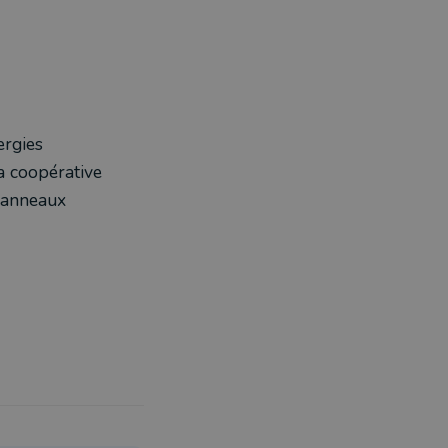
ergies
a coopérative
panneaux