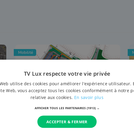
Mobilité
M
TV Lux respecte votre vie privée
Web utilise des cookies pour améliorer l'expérience utilisateur. 
ite Web, vous acceptez tous les cookies conformément à notre p
relative aux cookies.
En savoir plus
AFFICHER TOUS LES PARTENAIRES
(1913) →
7 août 2026 à 15:50
Arlon : début des travaux pour un
ACCEPTER & FERMER
rond-point et un parking à la sortie
31 (Saint-Léger)