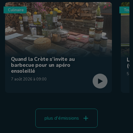
Culinaire
Tour
Quand la Crète s’invite au
La
barbecue pour un apéro
(C
ensoleillé
5 a
7 août 2026 à 09:00
plus d'émissions