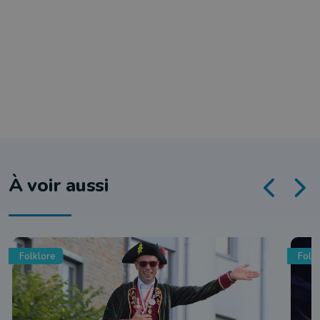
À voir aussi
Folklore
Folk