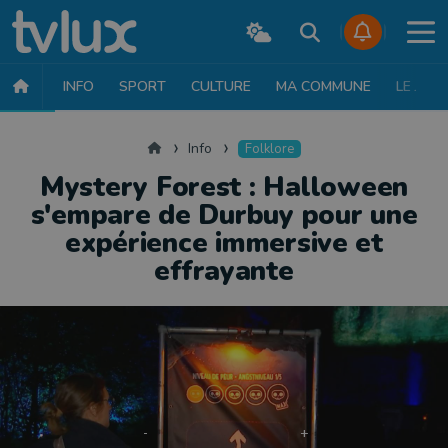
INFO
SPORT
CULTURE
MA COMMUNE
LE JT
INFO
FAITS DIVERS
POLITIQUE
SOCIÉTÉ
MOBILITÉ
SAN
Accueil
Info
Folklore
Mystery Forest : Halloween
s'empare de Durbuy pour une
expérience immersive et
effrayante