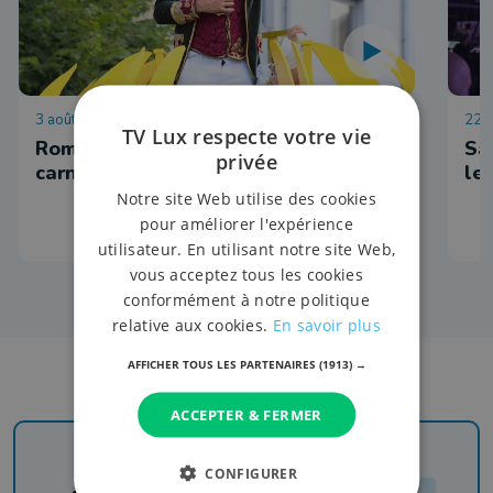
3 août 2026 à 11:31
22 j
TV Lux respecte votre vie
Romain 1er et le soleil règnent sur le
San
privée
carnaval d'Houffalize
le 
Notre site Web utilise des cookies
pour améliorer l'expérience
utilisateur. En utilisant notre site Web,
vous acceptez tous les cookies
conformément à notre politique
relative aux cookies.
En savoir plus
AFFICHER TOUS LES PARTENAIRES
(1913) →
ACCEPTER & FERMER
CONFIGURER