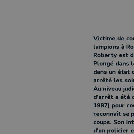
Victime de co
lampions à Ro
Roberty est d
Plongé dans l
dans un état c
arrêté les so
Au niveau judi
d'arrêt a été
1987) pour co
reconnaît sa 
coups. Son in
d'un policier e