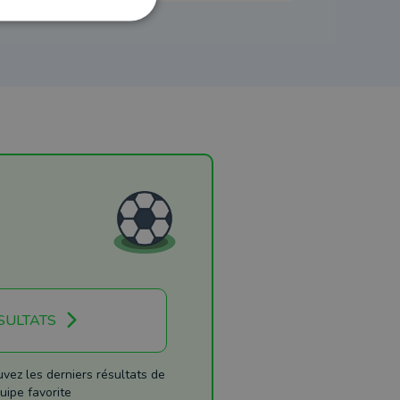
SULTATS
ez les derniers résultats de
uipe favorite