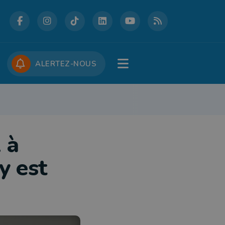
DCASTS
CONCOURS
JOBS
ALERTEZ-NOUS
RE
PATRIMOINE
DÉFENSE
FOLKLORE
JEUNESSE
TOURISME
 à
y est