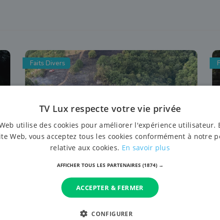
Faits Divers
F
TV Lux respecte votre vie privée
Web utilise des cookies pour améliorer l'expérience utilisateur. 
ite Web, vous acceptez tous les cookies conformément à notre p
relative aux cookies.
En savoir plus
26 juillet 2026 à 14:17
AFFICHER TOUS LES PARTENAIRES
(1874) →
Feu de forêt à Gedinne: la Zone de
secours Luxembourg dépêchée en
ACCEPTER & FERMER
renfort
CONFIGURER