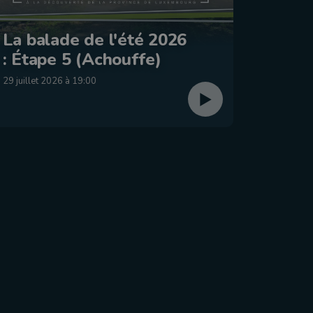
Le Jo
La balade de l'été 2026
2026 
: Étape 5 (Achouffe)
dima
29 juillet 2026 à 19:00
26 juillet