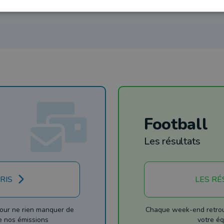
Football
Les résultats
RIS
LES RÉ
our ne rien manquer de
Chaque week-end retrouv
de nos émissions
votre éq