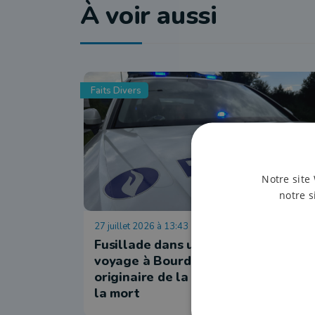
À voir aussi
Faits Divers
Notre site 
notre s
27 juillet 2026 à 13:43
Fusillade dans un camp de gens du
voyage à Bourdon : l’auteur,
originaire de la région, s’est donné
la mort