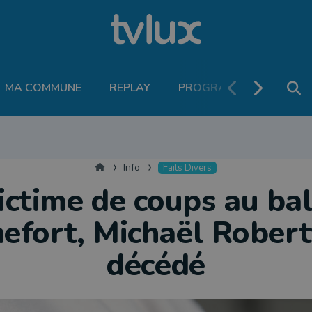
MA COMMUNE
REPLAY
PROGRAMME TV
PO
MOBILITÉ
SANTÉ
VIVALIA
ECONOMIE
AGRICULTURE
NATU
Accueil
Info
Faits Divers
ictime de coups au bal
efort, Michaël Robert
décédé