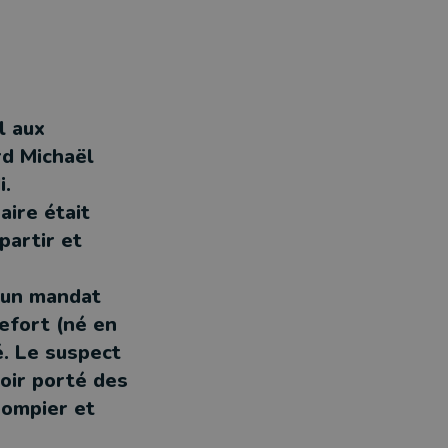
l aux
rd Michaël
i.
aire était
partir et
, un mandat
efort (né en
é. Le suspect
voir porté des
pompier et