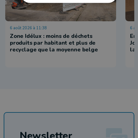
6 août 2026 à 11:38
6 ao
Zone Idélux : moins de déchets
En 
produits par habitant et plus de
Jo
recyclage que la moyenne belge
la
Newsletter