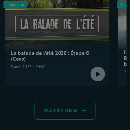
Tourisme
Culin
De
La balade de l'été 2026 : Étape 6
Be
(Cens)
br
5 août 2026 à 19:00
31 
plus d'émissions