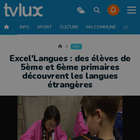
INFO
SPORT
CULTURE
MA COMMUNE
LE JT
INFO
FAITS DIVERS
POLITIQUE
SOCIÉTÉ
MOBILITÉ
SAN
Accueil
Info
Excel'Langues : des élèves de
5ème et 6ème primaires
découvrent les langues
étrangères