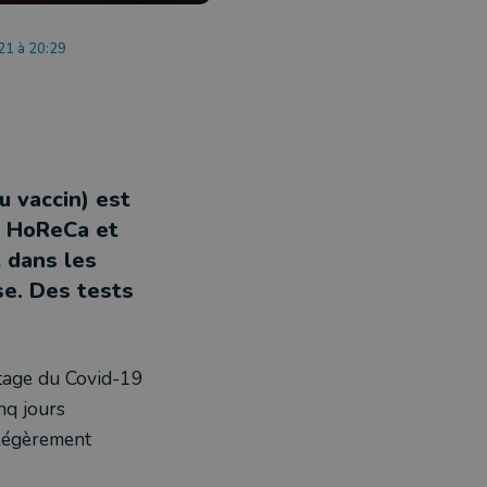
21 à 20:29
u vaccin) est
s HoReCa et
 dans les
se. Des tests
stage du Covid-19
nq jours
 légèrement