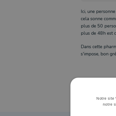
Ici, une personne
cela sonne comme
plus de 50 perso
plus de 48h est 
Dans cette pharma
s'impose, bon gré
Notre site 
notre s