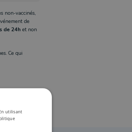
es non-vaccinés,
événement de
ns de 24h
et non
es. Ce qui
En utilisant
olitique