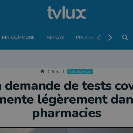
MA COMMUNE
REPLAY
PROGRAMME TV
PO
MOBILITÉ
SANTÉ
VIVALIA
ECONOMIE
AGRICULTURE
NATU
Accueil
Info
Coronavirus
 demande de tests co
ente légèrement dan
pharmacies