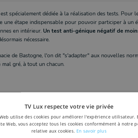
 est spécialement dédiée à la réalisation des tests. Pour l
 une étape indispensable pour pouvoir participer à un 
nnes en intérieur.
Un test anti-génique négatif de moi
désormais nécessaire.
cie de Bastogne, l'on dit "s'adapter" aux nouvelles norm
 mal gré, à tout un chacun.
TV Lux respecte votre vie privée
Web utilise des cookies pour améliorer l'expérience utilisateur. 
ite Web, vous acceptez tous les cookies conformément à notre p
relative aux cookies.
En savoir plus