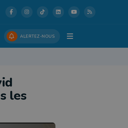
DCASTS
CONCOURS
JOBS
ALERTEZ-NOUS
RE
PATRIMOINE
DÉFENSE
FOLKLORE
JEUNESSE
TOURISME
vid
s les