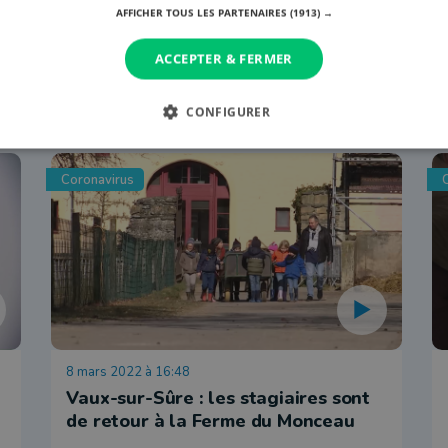
AFFICHER TOUS LES PARTENAIRES
(1913) →
ACCEPTER & FERMER
CONFIGURER
Coronavirus
8 mars 2022 à 16:48
Vaux-sur-Sûre : les stagiaires sont
de retour à la Ferme du Monceau