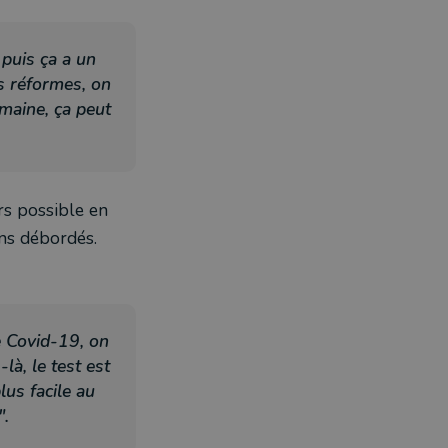
 puis ça a un
es réformes, on
emaine, ça peut
rs possible en
ens débordés.
le Covid-19, on
là, le test est
lus facile au
".