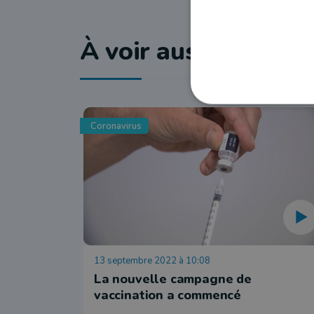
À voir aussi
Coronavirus
13 septembre 2022 à 10:08
La nouvelle campagne de
vaccination a commencé