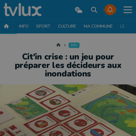
INFO
SPORT
CULTURE
MA COMMUNE
LE JT
INFO
FAITS DIVERS
POLITIQUE
SOCIÉTÉ
MOBILITÉ
SAN
Accueil
Info
Cit'in crise : un jeu pour
préparer les décideurs aux
inondations