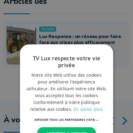
Articles liés
Société
Lux Response : un réseau pour faire
face aux crises plus efficacement
18 juillet 2024 à 12:30
TV Lux respecte votre vie
privée
Notre site Web utilise des cookies
pour améliorer l'expérience
utilisateur. En utilisant notre site Web,
vous acceptez tous les cookies
conformément à notre politique
relative aux cookies.
En savoir plus
À voir aussi
AFFICHER TOUS LES PARTENAIRES
(1874) →