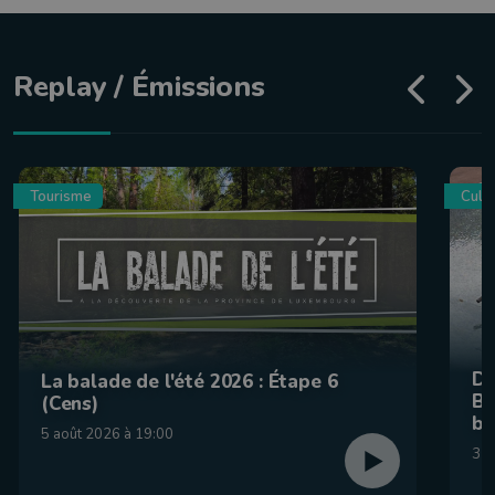
Replay / Émissions
Tourisme
Culin
De
La balade de l'été 2026 : Étape 6
Be
(Cens)
br
5 août 2026 à 19:00
31 