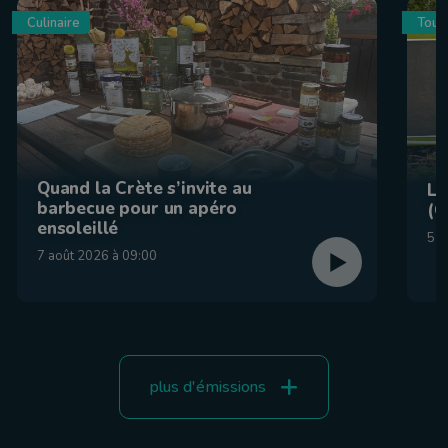
Culinaire
Tour
Quand la Crète s’invite au
La
barbecue pour un apéro
(C
ensoleillé
5 a
7 août 2026 à 09:00
plus d'émissions