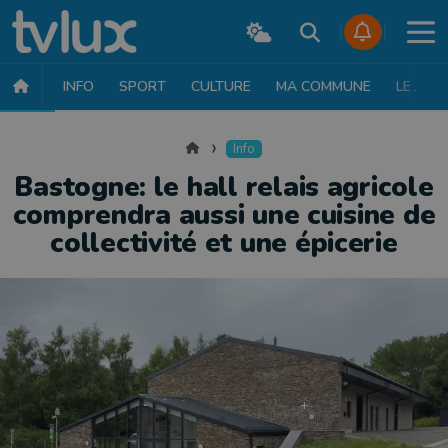
INFO
SPORT
CULTURE
MA COMMUNE
LE JT
INFO
FAITS DIVERS
POLITIQUE
SOCIÉTÉ
MOBILITÉ
SAN
Accueil
Info
Bastogne: le hall relais agricole
comprendra aussi une cuisine de
collectivité et une épicerie