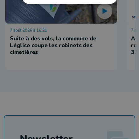
7 août 2026 à 16:21
7 ao
Suite à des vols, la commune de
Ar
Léglise coupe les robinets des
ro
cimetières
31
Newsletter