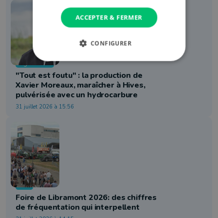
ACCEPTER & FERMER
CONFIGURER
Agriculture
"Tout est foutu" : la production de
Xavier Moreaux, maraîcher à Hives,
pulvérisée avec un hydrocarbure
31 juillet 2026 à 15:56
Info
Foire de Libramont 2026: des chiffres
de fréquentation qui interpellent