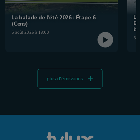
De
La balade de l'été 2026 : Étape 6
Be
(Cens)
br
5 août 2026 à 19:00
31 
plus d'émissions