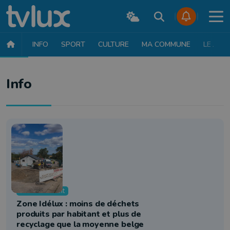
INFO
SPORT
CULTURE
MA COMMUNE
LE JT
INFO
FAITS DIVERS
POLITIQUE
SOCIÉTÉ
MOBILITÉ
SAN
Info
Environnement
Zone Idélux : moins de déchets
produits par habitant et plus de
recyclage que la moyenne belge